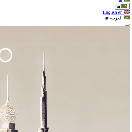
ar
ar
English
en
العربية
ar