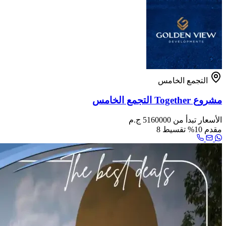
التجمع الخامس
مشروع Together التجمع الخامس
الأسعار تبدأ من
5160000 ج.م
مقدم
10%
تقسيط
8