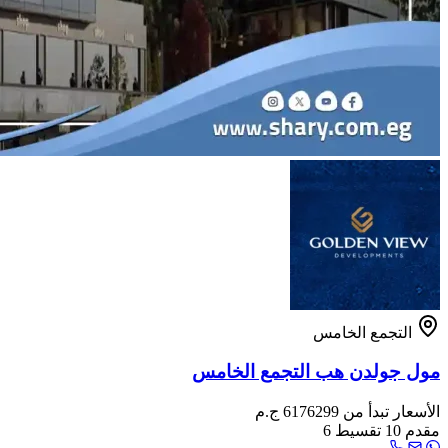
التجمع الخامس
مول جولدن هب التجمع الخامس
الأسعار تبدأ من
6176299 ج.م
مقدم
10
تقسيط
6