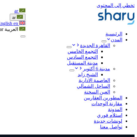
تخطي إلى المحتوى
ar
ar
English
en
العربية
ar
الرئيسية
المدن
القاهرة الجديدة
التجمع الخامس
التجمع السادس
مدينة المستقبل
مدينة 6 أكتوبر
الشيخ زايد
العاصمة الادارية
الساحل الشمالي
العين السخنة
المطورين العقاريين
مقارنة الوحدات
المدونة
استلام فوري
لونشات جديدة
تواصل معنا