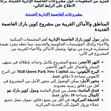
للمزيد من المعلومات حول مشروعات العاصمة الإدارية الجديدة، برجاء
الاطلاع على الرابط التالي:
مشروعات العاصمة الإدارية الجديدة
.
المناطق والأماكن القريبة من مشروع كوين بارك العاصمة
الجديدة
يجاور
مول كوين بارك العاصمة الإدارية
أهم المجتمعات السكنية
والأحياء وكذلك المؤسسات الحكومية والخدمية، مما جعله ينفرد بقيمة
استثمارية فريدة من نوعها، وتتمثل الأماكن والأحياء القريبة من
المشروع في الآتي:
النهر الأخضر:
يتمتع المشروع بكامل وحداته بإطلالة في منتهى
السحر والجمال على النهر الأخضر.
البرج الأيقوني:
يبعد
Mall Queen Park New Capital
عن البرج
الأيقوني مساحة
5
دقائق فقط.
محور الأمل:
يمكن الوصول إلى محور الأمل من المشروع في
أقل من دقائق زمنية معدودة.
فندق الماسة:
يفصل بين فندق الماسة
ومول كوين بارك نيو
كابيتال
مساحة
10
دقائق فقط.
الحديقة المركزية:
في أقل من بضع دقائق، سوف يصل جميع
عملاء وزوار المول إلى الحديثة المركزية.