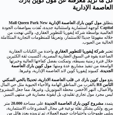
كل ما تريد معرفته عن مول كوين بارك
العاصمة الإدارية
ينطلق
مول كوين بارك العاصمة الإدارية Mall Queen Park New
Capital
كوجهة استثمارية واستثنائية جديدة، نُفذت بمواصفات الجودة
العالمية بواسطة شركة إيفوريا للتطوير العقاري، والتي نهجت من
خلاله مفهومًا جديدًا للاستثمار، وتعريفًا للمنظومات التجارية المتكاملة
الخالية من العيوب.
تعتبر
شركة إيفوريا للتطوير العقاري
واحدة من الكيانات العقارية
الصاعدة بقوة في السوق العقارية المصرية، اكتسبت ثقة الكثيرين
خلال فترة زمنية بسيطة، وتمكنت بفضل كفاءتها العالية وخبرتها
الواسعة من تنفيذ مشاريع عدة ومنها:
مول كوين بارك العاصمة
الجديدة،
كمبوند إيفوريا كوين لاند العاصمة الإدارية، وغيرها.
يقع
مول كوين بارك
في
قلب العاصمة الادارية، تحديدًا بالحي السكني
الثامن R8
بالقرب من المناطق الهامة والأحياء الحيوية مثل حي المال
والأعمال، النهر الأخضر، محطة المونوريل، وغيرها، مما جعل المشروع
ليس مجرد مول تجاري تقليدي، بل أيقونة معمارية في منتهى التميز.
يتمدد
مشروع كوين بارك العاصمة الجديدة
على مساحة
20.000
متر
مربع، ولكي يشكل نقلة نوعية في مجال المشروعات الاستثمارية،
ويلبي طموحات واحتياجات جميع العملاء، تم تزويده بعدد هائل من