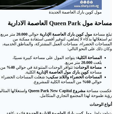
مول كوين بارك العاصمة الجديدة
مساحة مول Queen Park العاصمة الادارية
تبلغ مساحة
مول كوين بارك العاصمة الإدارية
حوالي
20.000
متر مربع،
تم استغلالها بذكاء لا يُضاهي، لتوفير أقصى استفادة ممكنة من
المساحات الخضراء، مساحات العمل المشتركة، والمناطق الخدمية،
وكان ذلك على النحو التالي:
المساحة الكلية:
يتواجد المول على مساحة كبيرة نسبيًا،
بلغت
20.000
متر مربع.
مساحة الوحدات:
تتوافر الوحدات المتنوعة في حوالي
40%
من
مساحة
كوين بارك مول العاصمة الإدارية
الكلية.
المساحات الخضراء واللاند سكيب:
شغلت المساحات الخضراء
حوالي
60%
من المساحة الكلية للمشروع.
عكست مساحة
مشروع Queen Park New Capital
واستغلالها المثالي
رؤية طموحة لهذا المجتمع التجاري المتكامل.
أنواع الوحدات
يتواجد داخل
مول كوين بارك العاصمة الإدارية الجديدة
قائمة بكافة