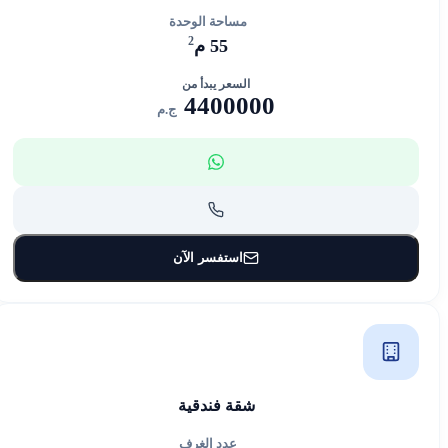
مساحة الوحدة
2
55 م
السعر يبدأ من
4400000
ج.م
استفسر الآن
شقة فندقية
عدد الغرف