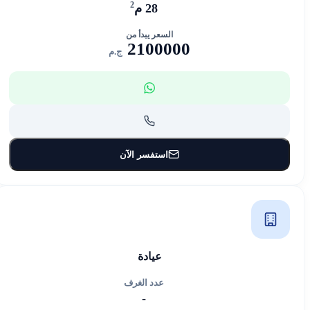
2
28 م
السعر يبدأ من
2100000
ج.م
استفسر الآن
عيادة
عدد الغرف
-