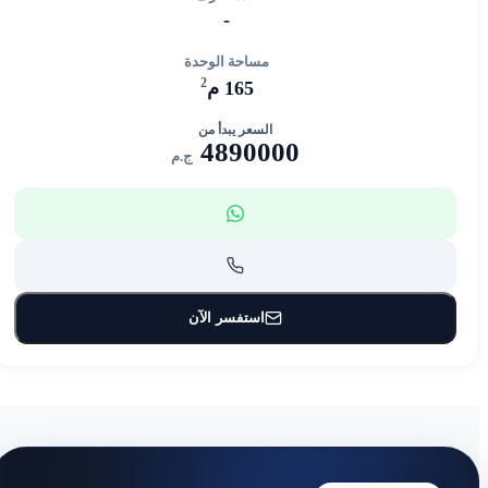
-
مساحة الوحدة
2
165 م
السعر يبدأ من
4890000
ج.م
استفسر الآن