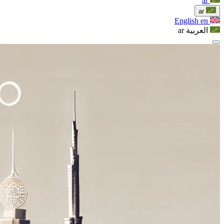
ar
ar
English
en
العربية
ar