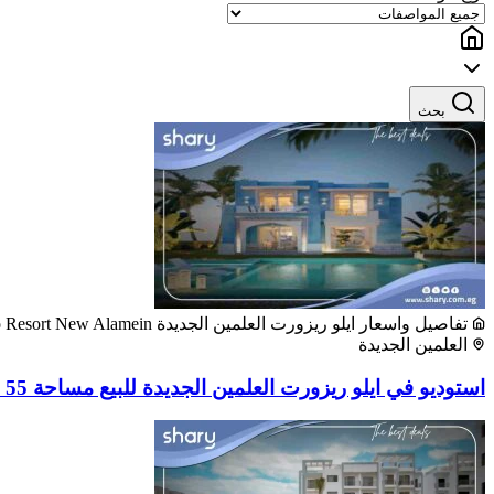
بحث
تفاصيل واسعار ايلو ريزورت العلمين الجديدة Elo Resort New Alamein
العلمين الجديدة
استوديو في ايلو ريزورت العلمين الجديدة للبيع مساحة 55 متر²