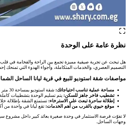
نظرة عامة على الوحدة
هل تبحث عن تجربة صيفية مميزة تجمع بين الراحة والفخامة في قلب ا
التصميم العصري، والخدمات المتكاملة، وأجواء الهدوء التي تمنحك إحسا
مواصفات شقة استوديو للبيع في قرية ليانا الساحل الشما
مساحة عملية تناسب احتياجاتك:
شقة استوديو بمساحة 30 متر مربع تم تصميمها بعناية لتوفر أفضل استغلال للمساحة دون التنازل عن الراحة أو الأناقة.
تشطيب فاخر جاهز للسكن:
يتم تسليم الوحدة بتشطيبات كاملة 
إطلالة ساحرة تبعث على الاسترخاء:
تستمتع الشقة بإطلالة خلاب
موقع حيوي بالقرب من أهم الخدمات:
تقع ليانا في واحدة من 
لا تفوّت فرصة الاستثمار في وحدة صغيرة بعائد كبير داخل مشروع س
وجهات الساحل.