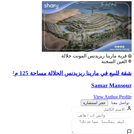
قرية مارينا ريزيدنس المونت جلالة
العين السخنة
شقة للبيع في مارينا ريزيدنس الجلالة مساحة 125 م²
Samar Mansour
View Author Profile
تواصل معنا
حجز استشارة