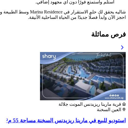
استلم واستمتع فورًا دون أي مجهود إضافي.
شاليه يحقق لك حلم الاستقرار في Marina Residence وسط الطبيعة والخدمات.
احجز الآن وابدأ فصلًا جديدًا من الحياة الساحلية الأنيقة.
فرص مماثلة
قرية مارينا ريزيدنس المونت جلالة
العين السخنة
استوديو للبيع في مارينا ريزيدنس السخنة مساحة 55 م²