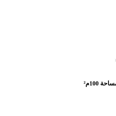
ة 100م²