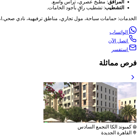
المرافق
: مطبخ عصري، تراس واسع.
التشطيب
: تشطيب راقٍ بأجود الخامات.
الخدمات: حمامات سباحة، مول تجاري، مناطق ترفيهية، نادي صحي.امتلك
الواتساب
اتصل الآن
استفسر
فرص مماثلة
كمبوند الكا التجمع السادس
القاهرة الجديدة