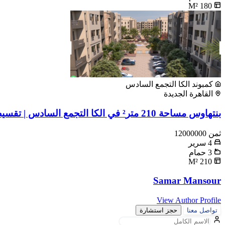
M²
180
كمبوند الكا التجمع السادس
القاهرة الجديدة
بنتهاوس مساحة 210 متر² في الكا التجمع السادس | تقسيط على 10 سنوات
ثمن
12000000
4
سرير
3
حمام
M²
210
Samar Mansour
View Author Profile
تواصل معنا
حجز استشارة