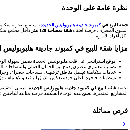
نظرة عامة على الوحدة
شقة للبيع في
كمبوند جادينة هليوبوليس الجديدة
،
استمتع بتجربة سكنية
السوق المصري. فرصة اقتناء
شقة بمساحة 120 متر
داخل مجتمع سكني 
لكل أفراد الأسرة.
مزايا شقة للبيع في كمبوند جادينة هليوبوليس ا
موقع استراتيجي في قلب هليوبوليس الجديدة يضمن سهولة الوصو
تصميم معماري عصري يدمج بين الجمال العملي والمساحات الم
خدمات متكاملة تشمل مناطق ترفيهية، مساحات خضراء، وحراس
تشطيبات فاخرة بأعلى جودة تعكس الذوق الرفيع والاهتمام بأدق
تجسد
شقة للبيع في كمبوند جادينة هليوبوليس الجديدة
المعنى الحقيقي
المشاريع المتميزة، تصبح هذه الوحدة السكنية فرصة مثالية للباحثين
فرص مماثلة