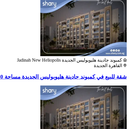
كمبوند جادينة هليوبوليس الجديدة Jadinah New Heliopolis
القاهرة الجديدة
شقة للبيع في كمبوند جادينة هليوبوليس الجديدة مساحة 150 متر مربع