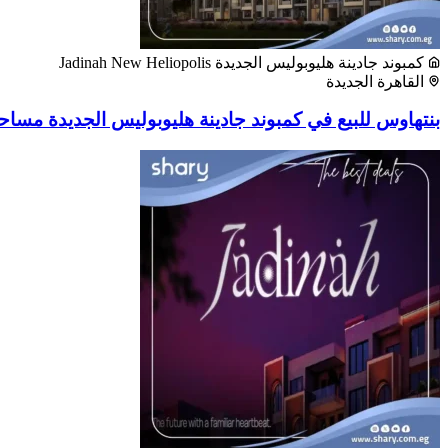
كمبوند جادينة هليوبوليس الجديدة Jadinah New Heliopolis
القاهرة الجديدة
بنتهاوس للبيع في كمبوند جادينة هليوبوليس الجديدة مساحة 250 متر مر