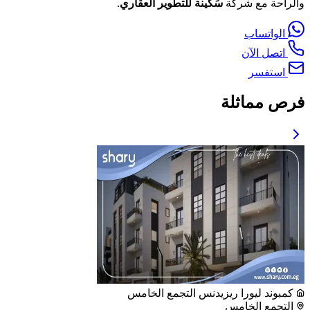
والراحة مع شركة
سَكينة للتطوير العقاري
.
الواتساب
اتصل الآن
استفسر
فرص مماثلة
كمبوند ليورا ريزيدنس التجمع الخامس
التجمع الخامس