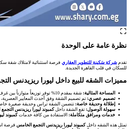
نظرة عامة على الوحدة
تقدم
شركة سَكينة للتطوير العقاري
فرصة استثنائية لامتلاك شقة سكن
للسكان في قلب القاهرة الجديدة.
مميزات الشقه للبيع داخل ليورا ريزيدنس الت
المساحة المثالية:
شقة بمقدم 10% توفر توزيعاً متوازناً بين غرف النوم، غرفة المعيشة، المطبخ، والتراس لضمان الراحة في الاستخدام اليومي.
تصميم عصري:
تم تصميم الشقة وفق أحدث المعايير العصرية، م
إطلالة وحديقة خاصة:
تتضمن الشقة تراس وحديقة صغيرة خاصة 
سهولة الوصول:
تقع الشقة داخل
كمبوند ليورا ريزيدنس التجمع
خدمات ومرافق متكاملة:
الاستفادة من كافة خدمات
كمبوند لي
تمثل هذه الشقه داخل
كمبوند ليورا ريزيدنس التجمع الخامس
فرصة استث