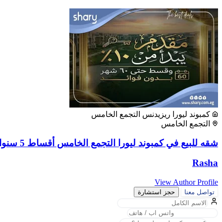
كمبوند ليورا ريزيدنس التجمع الخامس
التجمع الخامس
شقه للبيع في كمبوند ليورا التجمع الخامس أقساط 5 سنوات
Rasha
View Author Profile
تواصل معنا
حجز استشارة