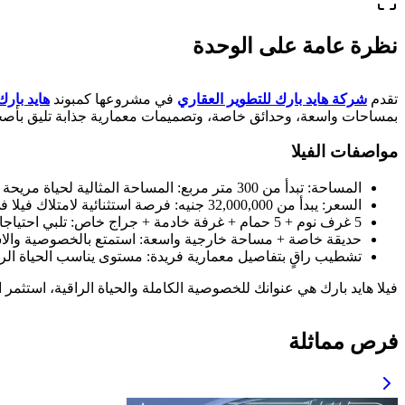
نظرة عامة على الوحدة
تقدم
شركة هايد بارك للتطوير العقاري
في مشروعها كمبوند
هايد بارك
بمساحات واسعة، وحدائق خاصة، وتصميمات معمارية جذابة تليق بأصحا
مواصفات الفيلا
المساحة: تبدأ من 300 متر مربع: المساحة المثالية لحياة مريحة وفاخرة.
السعر: يبدأ من 32,000,000 جنيه: فرصة استثنائية لامتلاك فيلا في موقع استراتيجي.
5 غرف نوم + 5 حمام + غرفة خادمة + جراج خاص: تلبي احتياجات العائلة بالكامل.
حديقة خاصة + مساحة خارجية واسعة: استمتع بالخصوصية والاست
تشطيب راقٍ بتفاصيل معمارية فريدة: مستوى يناسب الحياة الرا
فيلا هايد بارك هي عنوانك للخصوصية الكاملة والحياة الراقية، استثم
فرص مماثلة