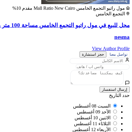
مول راتيو التجمع الخامس Mall Ratio New Cairo مقدم 10%
التجمع الخامس
محل للبيع في مول راتيو التجمع الخامس مساحة 100 متر مربع
nesma
View Author Profile
تواصل معنا
حجز استشارة
إرسال استفسار
حدد التاريخ
السبت
08 أغسطس
الأحد
09 أغسطس
الاثنين
10 أغسطس
الثلاثاء
11 أغسطس
الأربعاء
12 أغسطس