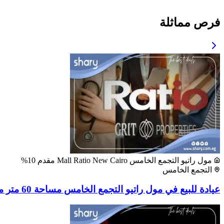
فرص مماثلة
مول راتيو التجمع الخامس Mall Ratio New Cairo مقدم 10%
التجمع الخامس
عيادة للبيع في مول راتيو التجمع الخامس مساحة 60 متر مربع