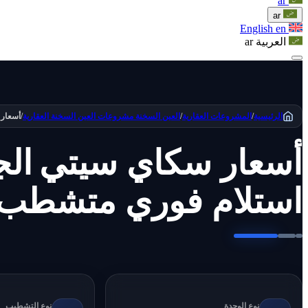
ar
ar
English
en
العربية
ar
الرئيسية
/
المشروعات العقارية
/
العين السخنة
مشروعات العين السخنة العقارية
/
أسعار 
أسعار سكاي سيتي الجل
استلام فوري متشطب و
نوع الوحدة
نوع التشطيب