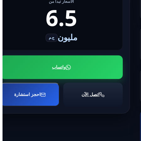
الأسعار تبدأ من
6.5
مليون
ج.م
واتساب
اتصل الآن
احجز استشارة