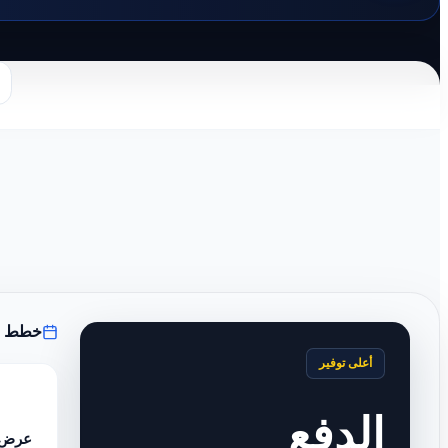
خطط ال
أعلى توفير
الدفع
عرض 