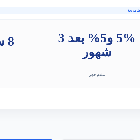
ط مريحة
5% و5% بعد 3
8 سنوات
شهور
مقدم حجز