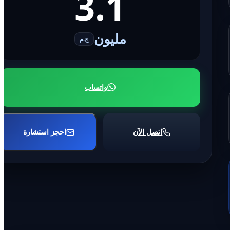
3.1
مليون
ج.م
واتساب
اتصل الآن
احجز استشارة