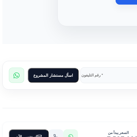
اسأل مستشار المشروع
السعر يبدأ من
استفسر الآن