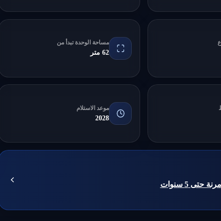
ع
مساحة الوحدة تبدأ من
62 متر
موعد الاستلام
2028
حتى 5 سنوات