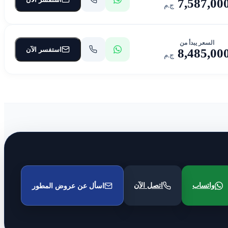
7,587,00
ج.م
السعر يبدأ من
استفسر الآن
8,485,00
ج.م
واتساب
اتصل الآن
اسأل عن عروض المطور