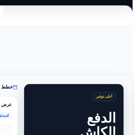
خطط ال
أعلى توفير
عرض 
الدفع
أقساط 
الكاش