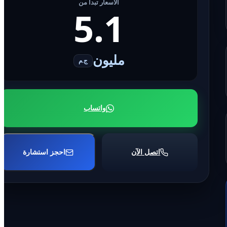
الأسعار تبدأ من
5.1
مليون
ج.م
واتساب
اتصل الآن
احجز استشارة