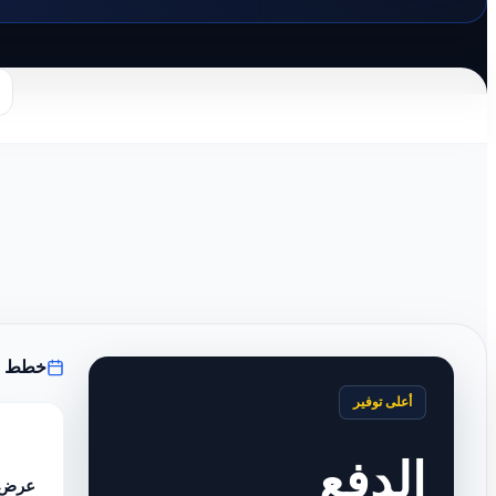
خطط ال
أعلى توفير
الدفع
عرض 