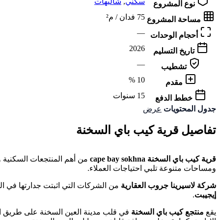
سكني
,
شاليهات
نوع المشروع
75 فدان / م²
مساحة المشروع
—
أحجام الوحدات
2026
تاريخ التسليم
—
تشطيب
10 %
مقدم
15 سنوات
خطط الدفع
جدول المحتويات
عرض
تفاصيل قرية كيب باي السخنة
قرية كيب باي السخنة cape bay sokhna
من أهم المنتجعات السكنية و
ومساحات متنوعة تلبي احتياجات العملاء.
شركة لاسيرينا جروب العقارية
من الشركات التي اثبتت جدارتها في ا
إيجيبت
.
يقع
منتجع كيب باي السخنة
في قلب مدينة العين السخنة على طريق الس