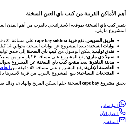
أهم الأماكن القريبة من كيب باي العين السخنة
يتميز
كيب باي السخنة
بموقعه الاستراتيجي بالقرب من أهم المدن العمر
المشروع ما يلي:
طريق السويس
: تقع
قرية cape bay sokhna
على مسافة 25 دقيقة من طريق السويس.
بوابات السخنة
: يبعد المشروع عن بوابات السخنة بحوالي 14 كيلو متر.
فندق توليب
: يمكن الوصول من
كيب باي السخنة
إلى فندق تولي
ستيلا دي ماري
: يقع المشروع على مسافة 6 كيلو متر من ستيلا دي ماري.
مدينة القاهرة
: يبعد
منتجع كيب باي السخنة
عن المشروع بحوالي 60 دقيقة فق
العاصمة الإدارية
: يقع المشروع على مسافة 45 دقيقة من
العاصم
المنتجعات السياحية
: يقع المشروع بالقرب من قرية لاسيرينا با
يحقق
مشروع cape bay السخنة
حلم السكن المريح والهادئ، وذلك بف
الواتساب
اتصل الآن
استفسر