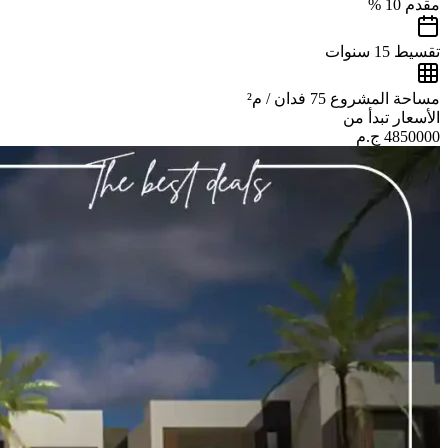
مقدم
10 %
تقسيط
15 سنوات
مساحة المشروع
75 فدان / م²
الأسعار تبدأ من
4850000
ج.م