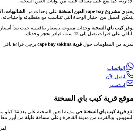
الإدارية، كما يقع على مسافة قليلة من بوابات العين السخنة.
يحتوي
مشروع cape bay العين السخنة
على وحدات من
الشاليهات، ال
يتمكن العميل من اختيار الوحدة التي تتناسب مع متطلباته واحتياجاته.
يوفر
كيب باي السخنة
وحدات متنوعة بأسعار تنافسية حيث تبدأ أسعار
الباقي على فترات تصل إلى
15
سنه، فبادر بحجز وحدتك.
لمزيد من المعلومات حول
قرية cape bay sokhna
يرجى قراءة باقي ا
الواتساب
اتصل الآن
استفسر
موقع قرية كيب باي السخنة
تقع
قرية كيب باي السخنة
في مدينة 
السويس، وبالقرب من مدينة القاهرة وعلى مسافة قليلة من أبرز معالم
لمز