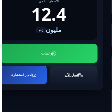
الأسعار تبدأ من
12.4
مليون
ج.م
واتساب
اتصل الآن
احجز استشارة