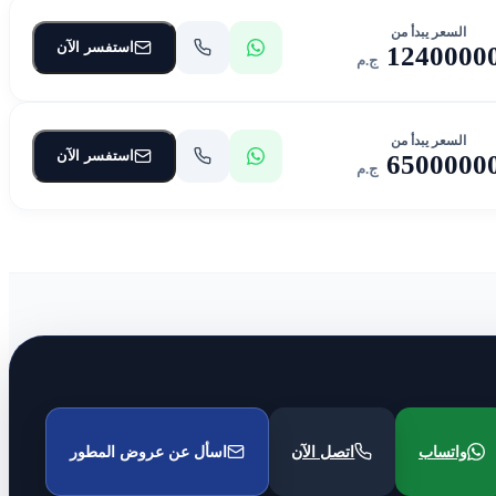
السعر يبدأ من
استفسر الآن
1240000
ج.م
السعر يبدأ من
استفسر الآن
6500000
ج.م
واتساب
اتصل الآن
اسأل عن عروض المطور