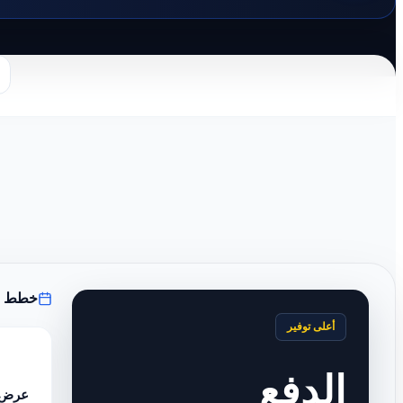
خطط ال
أعلى توفير
الدفع
عرض 