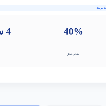
ط مريحة
40%
4 سنوات
مقدم حجز