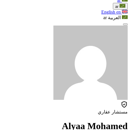
ar
ar
English
en
العربية
ar
مستشار عقاري
Alyaa Mohamed