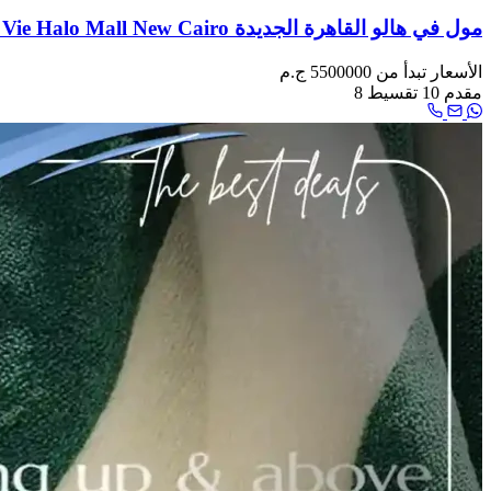
مول في هالو القاهرة الجديدة Vie Halo Mall New Cairo اسعار 2026
الأسعار تبدأ من
5500000 ج.م
مقدم
10
تقسيط
8