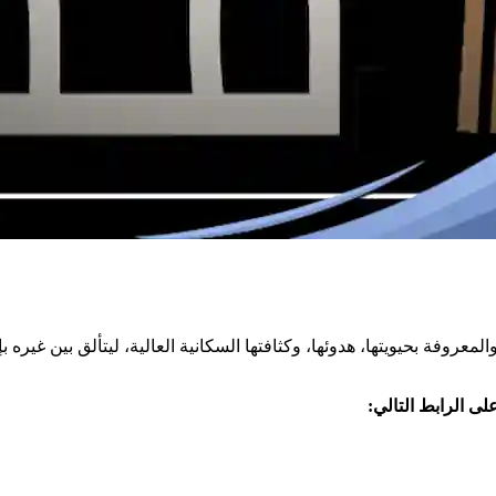
روفة بحيويتها، هدوئها، وكثافتها السكانية العالية، ليتألق بين غيره بإ