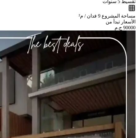
تقسيط
5 سنوات
مساحة المشروع
9 فدان / م²
الأسعار تبدأ من
90000
ج.م