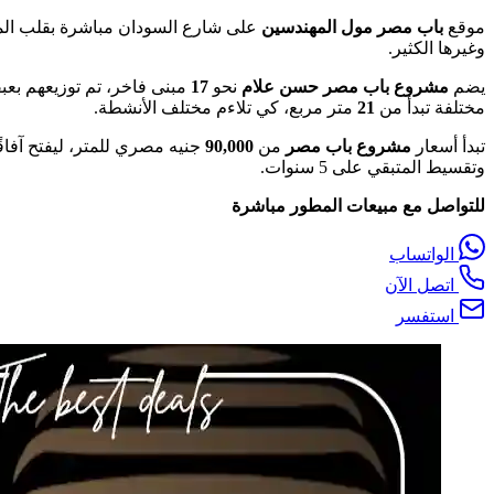
موقع
باب مصر مول المهندسين
على شارع السودان مباشرة بقلب المه
وغيرها الكثير.
يضم
مشروع باب مصر حسن علام
نحو
17
مبنى فاخر، تم توزيعهم بع
مختلفة تبدأ من
21
متر مربع، كي تلاءم مختلف الأنشطة.
تبدأ أسعار
مشروع باب مصر
من
90,000
جنيه مصري للمتر، ليفتح آفا
وتقسيط المتبقي على 5 سنوات.
للتواصل مع مبيعات المطور مباشرة
الواتساب
اتصل الآن
استفسر