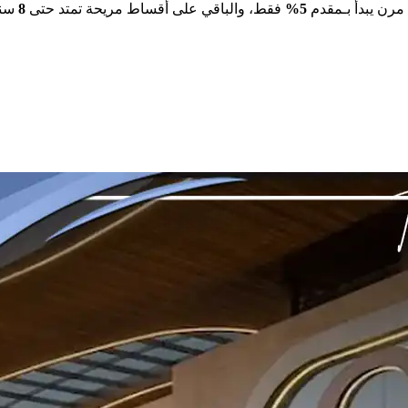
رن يبدأ بـمقدم
5%
فقط، والباقي على أقساط مريحة تمتد حتى
8
سنو