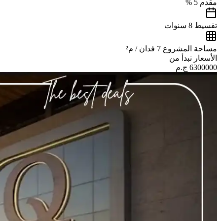
مقدم
5 %
تقسيط
8 سنوات
مساحة المشروع
7 فدان / م²
الأسعار تبدأ من
6300000
ج.م