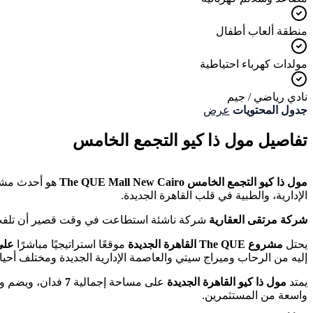
منطقة ألعاب أطفال
مولدات كهرباء احتياطية
نادي رياضي / جيم
جدول المحتويات
عرض
تفاصيل مول ذا كيو التجمع الخامس
مول ذا كيو التجمع الخامس The QUE Mall New Cairo
هو أحدث مش
الإدارية، والطبية في قلب القاهرة الجديدة.
شركة مرتقى العقارية
شركة ناشئة استطاعت في وقت قصير أن تلفت أ
يحتل
مشروع The QUE القاهرة الجديدة
موقعًا استراتيجيًا مباشرًا
على
إليه من الرحاب وميراج سيتي والعاصمة الإدارية الجديدة ومختلف أحياء
يمتد
مول ذا كيو القاهرة الجديدة
على مساحة إجمالية
7
فدان، ويضم وحد
واسعة من المستثمرين.